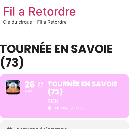
Fil a Retordre
Cie du cirque – Fil a Retordre
TOURNÉE EN SAVOIE
(73)
26
TOURNÉE EN SAVOIE
04
JUN
(73)
MAY
RIEN
(All Day)
(GMT+02:00)