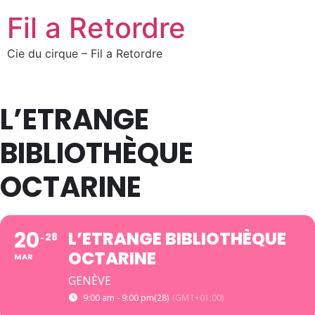
Fil a Retordre
Cie du cirque – Fil a Retordre
L’ETRANGE
BIBLIOTHÈQUE
OCTARINE
20
L’ETRANGE BIBLIOTHÈQUE
28
OCTARINE
MAR
GENÈVE
9:00 am - 9:00 pm
(28)
(GMT+01:00)