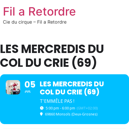
Fil a Retordre
Cie du cirque – Fil a Retordre
LES MERCREDIS DU
COL DU CRIE (69)
05
LES MERCREDIS DU
COL DU CRIE (69)
JUL
T'EMMÊLE PAS !
5:00 pm - 6:00 pm
(GMT+02:00)
69860 Monsols (Deux-Grosnes)