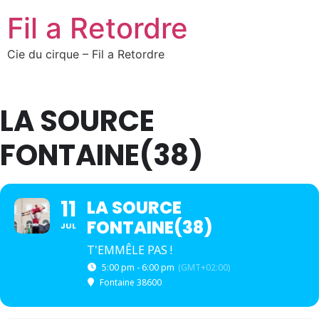
Fil a Retordre
Cie du cirque – Fil a Retordre
LA SOURCE
FONTAINE(38)
11
LA SOURCE
FONTAINE(38)
JUL
T'EMMÊLE PAS !
5:00 pm - 6:00 pm
(GMT+02:00)
Fontaine 38600