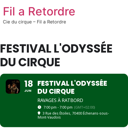
Fil a Retordre
Cie du cirque – Fil a Retordre
FESTIVAL L'ODYSSÉE
DU CIRQUE
18
FESTIVAL L'ODYSSÉE
DU CIRQUE
JUN
RAVAGES À RATBORD
7:00 pm - 7:00 pm
(GMT+02:00)
3 Rue des Étoiles, 70400 Échenans-sous-
Mont-Vaudois