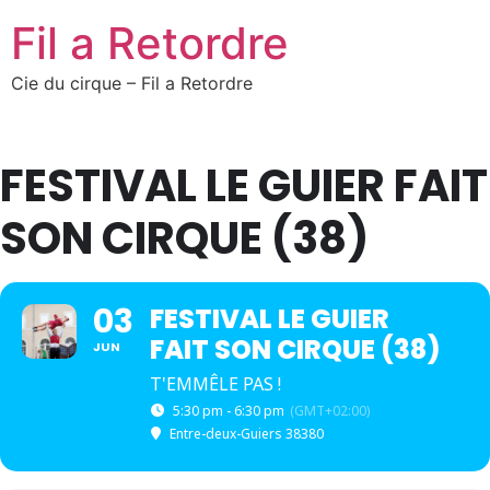
Fil a Retordre
Cie du cirque – Fil a Retordre
FESTIVAL LE GUIER FAIT
SON CIRQUE (38)
03
FESTIVAL LE GUIER
FAIT SON CIRQUE (38)
JUN
T'EMMÊLE PAS !
5:30 pm - 6:30 pm
(GMT+02:00)
Entre-deux-Guiers 38380