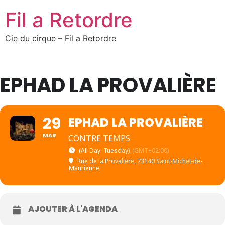
Fil a Retordre
Cie du cirque – Fil a Retordre
EPHAD LA PROVALIÈRE
29
EPHAD LA PROVALIÈRE
MAR
CONTRE TEMPS
(All Day: Tuesday)
(GMT+02:00)
Rue de la Provalière, 73140 Saint-Michel-de-
Maurienne
AJOUTER À L'AGENDA